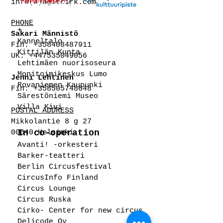
info(a)agitcirk.com
PHONE
+
Sakari Männistö
Kanneltalo
Fin:
+358408487911
Kittilän Kunta
UK: +447535049056
Lehtimäen nuorisoseura
Monitoimikeskus Lumo
Jenni Lehtinen
Rovaniemen Kaupunki
Fin:
+358505748648
Särestöniemi Museo
Villa Kivi
POSTAL ADDRESS
Mikkolantie 8 g 27
In co-operation
00640 Helsinki
Avanti! -orkesteri
Barker-teatteri
Berlin Circusfestival
CircusInfo Finland
Circus Lounge
Circus Ruska
Cirko- Center for new circus
Delicode Oy