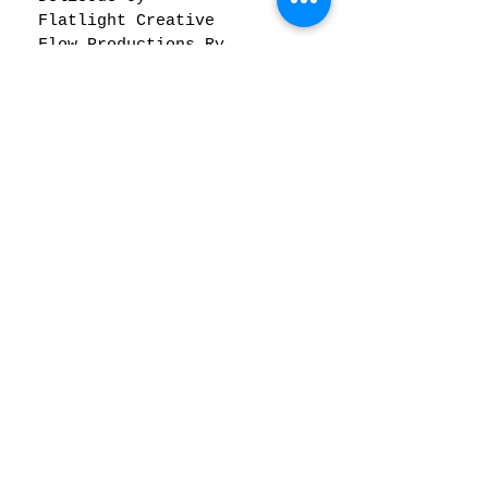
Flatlight Creative
Flow Productions Ry
Gandini Juggling
Helsingin Kaupunki
Helsingin Musiikkitalo
Hiljaisuus Festivaali
Indictus studio
Jackson's Lane
Joensuun Kaupunginteatteri
Jyväskylä Sinfonietta
Kallo Collective
Kiasma-teatteri
Korundi -sali
Kärjenkylän kyläyhdistys
Lapin Kamariorkesteri
Lumo Company Ry
Makeshift Company
Maria Baric Company
Monitaideyhdistys Piste Ry
PRAGMA Helsinki