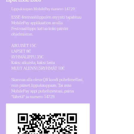
Liput ESSE 2026
Lippukaupan MobilePay numero 14729
ESSE-festivaalilippujen myynti tapahtuu
MobilePay applikaation avulla.
Festivaalilippu kattaa koko päivän
ohjelmiston.
AIKUISET 15€
LAPSET 8€
RYHMÄLIPPU 35€
Kaksi aikuista, kaksi lasta
MUUT ALENNUSRYHMÄT 10€
Skannaa alla oleva QR koodi puhelimellasi,
niin pääset lippukauppaan. Tai avaa
MobilePay appi puhelimestasi, paina
"lähetä" ja numero 14729.