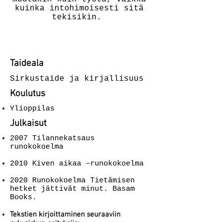
kuinka intohimoisesti sitä
tekisikin.
Taideala
Sirkustaide ja kirjallisuus
Koulutus
Ylioppilas
Julkaisut
2007 Tilannekatsaus
runokokoelma
2010 Kiven aikaa –runokokoelma
2020 Runokokoelma Tietämisen
hetket jättivät minut. Basam
Books.
Tekstien kirjoittaminen seuraaviin