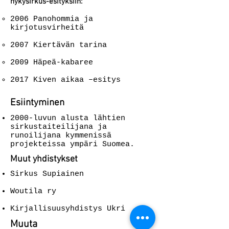
nykysirkus-esityksiin:
2006 Panohommia ja
kirjotusvirheitä
2007 Kiertävän tarina
2009 Häpeä-kabaree
2017 Kiven aikaa –esitys
Esiintyminen
2000-luvun alusta lähtien
sirkustaiteilijana ja
runoilijana kymmenissä
projekteissa ympäri Suomea.
Muut yhdistykset
Sirkus Supiainen
Woutila ry
Kirjallisuusyhdistys Ukri
Muuta