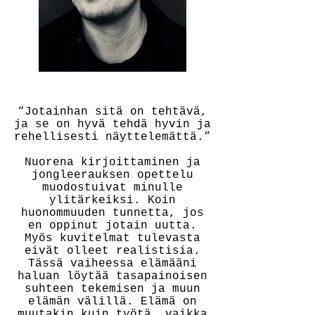
“Jotainhan sitä on tehtävä,
ja se on hyvä tehdä hyvin ja
rehellisesti näyttelemättä.”
Nuorena kirjoittaminen ja
jongleerauksen opettelu
muodostuivat minulle
ylitärkeiksi. Koin
huonommuuden tunnetta, jos
en oppinut jotain uutta.
Myös kuvitelmat tulevasta
eivät olleet realistisia.
Tässä vaiheessa elämääni
haluan löytää tasapainoisen
suhteen tekemisen ja muun
elämän välillä. Elämä on
muutakin kuin työtä, vaikka