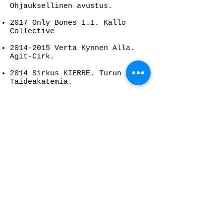
Ohjauksellinen avustus.
2017 Only Bones 1.1. Kallo
Collective
2014-2015
Verta Kynnen Alla.
Agit-Cirk.
2014 Sirkus KIERRE. Turun
Taideakatemia.
2013 Von Wuff.
Monitaideyhdistys Piste ry.
Ohjauksellinen avustus.
2012 Special Delivery.
SirkusSirkus. Ohjauksellinen
avustus.
2010 Houkutus. Agit-Cirk.
Opettajana
Turun Taideakatemia