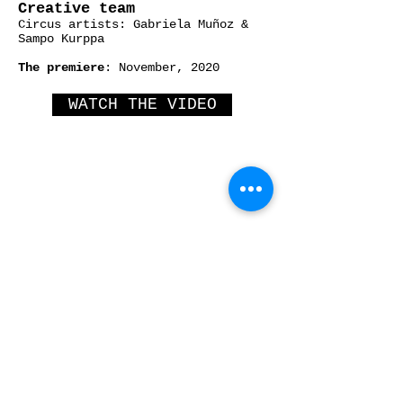
Creative team
Circus artists: Gabriela Muñoz &
Sampo Kurppa
The premiere
: November, 2020
WATCH THE VIDEO
CONTACT:
INFO@AGITCIRK.COM
PHONE: (+358)505748648
© 2005 AGIT-CIRK