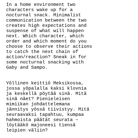
In a home environment two
characters wake up for a
nocturnal snack. Minimalist
communication between the two
creates high expectations and
suspense of what will happen
next. Which character, which
order and which moment do you
choose to observe their actions
to catch the next chain of
action/reaction? Sneak in for
some nocturnal snacking with
Gaby and Sampo.
Yöllinen keittiö Meksikossa,
jossa yöpalalla kaksi klovnia
ja keskellä pöytää sinä. Mitä
sinä näet? Pienieleisen
mimiikan johdattelemana
jännitys yössä tiivistyy. Mitä
seuraavaksi tapahtuu, kumpaa
hahmoista päätät seurata –
löytääkö majoneesi tiensä
leipien väliin?